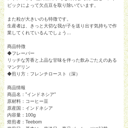
ピックによって欠点豆を取り除いています。
また粒が大きいのも特徴です。
生産者は、きっと大切な我が子を送り出す気持ちで作
業してくれているんでしょう…
商品特徴
◆フレーバー
リッチな芳香と上品な甘味を伴った飲みごたえのある
マンデリン
◆煎り方：フレンチロースト（深）
商品情報
商品名：”インドネシア”
原材料：コーヒー豆
原産国：インドネシア
内容量：100g
焙煎者：Teebom