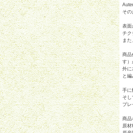
Au
その
表面
チク
また
商品
す）
外に
と編
手に
そし
プレ
商品
原材
原産