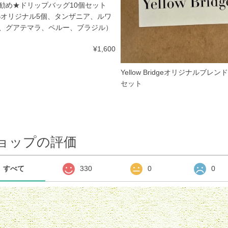
勧め★ドリップバッグ10個セット
Bオリジナル5個、タンザニア、ルワ
、グアテマラ、ペルー、ブラジル）
¥1,600
Yellow Bridgeオリジナルブレン
セット
ョップの評価
すべて
330
0
0