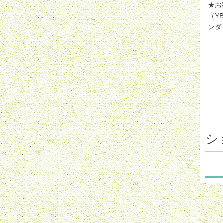
★お
（Y
ンダ
シ