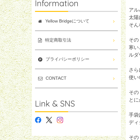
Information
アル
太陽
Yellow Bridgeについて
そん
その
特定商取引法
寒い
ルダ
プライバシーポリシー
さら
使い
CONTACT
その
とに
Link & SNS
手袋
ディ
その