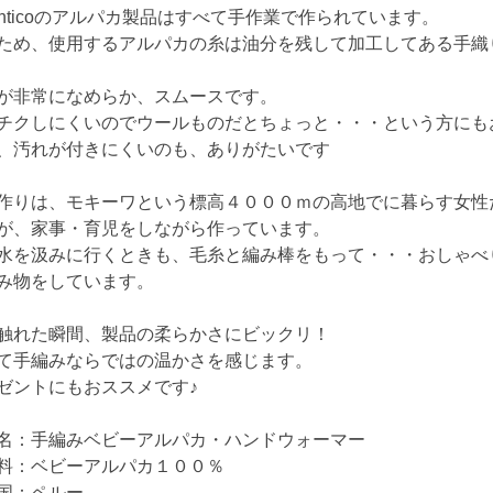
tenticoのアルパカ製品はすべて手作業で作られています。
ため、使用するアルパカの糸は油分を残して加工してある手織
が非常になめらか、スムースです。
チクしにくいのでウールものだとちょっと・・・という方にも
、汚れが付きにくいのも、ありがたいです
作りは、モキーワという標高４０００ｍの高地でに暮らす女性
が、家事・育児をしながら作っています。
水を汲みに行くときも、毛糸と編み棒をもって・・・おしゃべ
み物をしています。
触れた瞬間、製品の柔らかさにビックリ！
て手編みならではの温かさを感じます。
ゼントにもおススメです♪
名：手編みベビーアルパカ・ハンドウォーマー
料：ベビーアルパカ１００％
国：ペルー