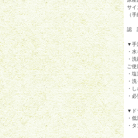
サイ
（手
認 
▼手
・水
・洗
ご使
・塩
・洗
・し
・必
▼ド
・低
・タ