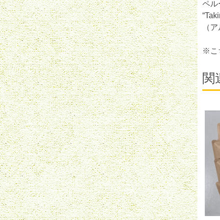
ペル
“Taki
（ア
※こ
関