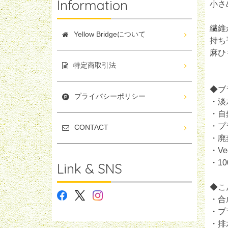
Information
小さ
繊維
Yellow Bridgeについて
持ち
麻ひ
特定商取引法
◆ブ
プライバシーポリシー
・淡
・自
・プ
CONTACT
・廃
・V
・1
Link & SNS
◆こ
・合
・プ
・排