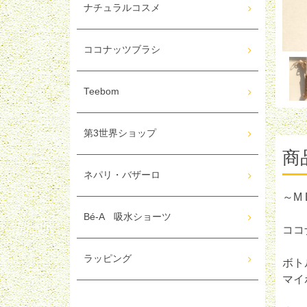
ナチュラルコスメ
ココナッツブラシ
Teebom
第3世界ショップ
商
ネパリ・バザーロ
～M
Bé-A 吸水ショーツ
ココ
ラッピング
ボト
マイ