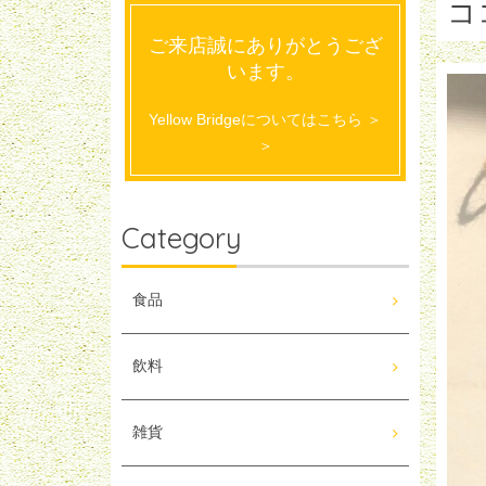
コ
ご来店誠にありがとうござ
います。
Yellow Bridgeについてはこちら ＞
＞
Category
食品
飲料
雑貨