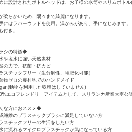
めに設計されたボトルヘッドは、お子様の水筒やスリムボトル
が柔らかいため、隅々まで綺麗になります。
手にはラバーウッドを使用。温かみがあり、手になじみます。
も付き。
ラシの特徴◆
水や塩水に強い天然素材
然の力で、抗菌・抗カビ
ラスチックフリー（生分解性、堆肥化可能）
棄物ゼロの農村地でのハンドメイド
egan(動物を利用した収穫はしていません)
00%エコフレンドリーアイテムとして、スリランカ産業大臣公
んな方におススメ◆
成繊維のプラスチックブラシに満足していない方
ラスチックフリーの生活をしたい方
水に流れるマイクロプラスチックが気になっている方