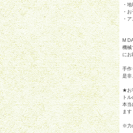
・地
・お
・ア
M 
機械
にお
手作
是非
★お
トル
本当
ます
※力