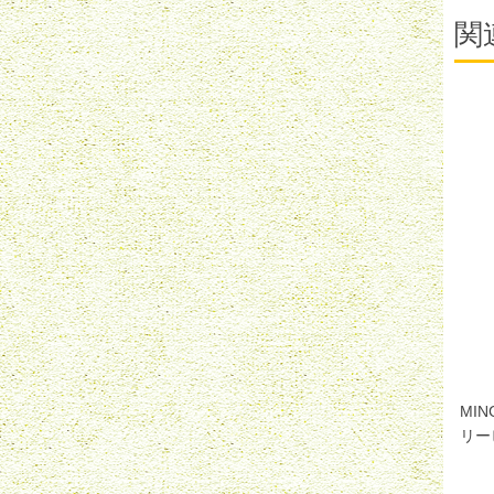
関
MI
リー