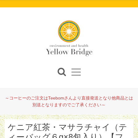
～コーヒーのご注文はTeebomさんより直接発送となり他商品とは
別送となりますのでご了承ください～
ケニア紅茶・マサラチャイ（テ
ィーバッグ６g×8包入り）【フ