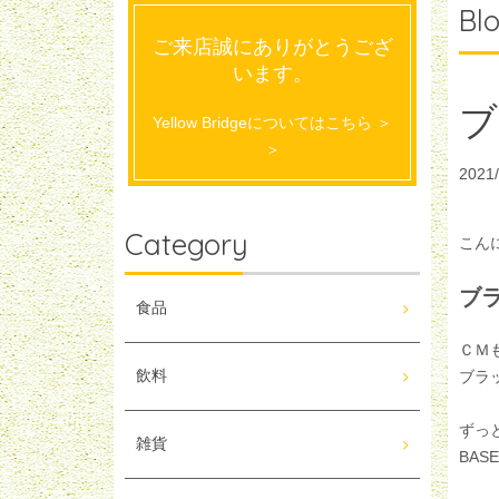
Bl
ご来店誠にありがとうござ
います。
Yellow Bridgeについてはこちら ＞
＞
2021/
Category
こん
ブ
食品
ＣＭ
飲料
ブラ
ずっ
雑貨
BA