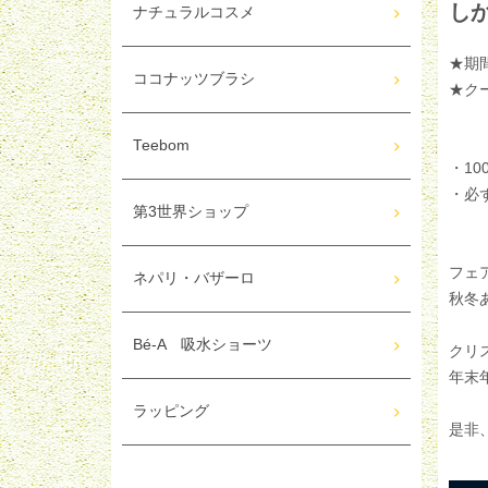
し
ナチュラルコスメ
★期間
ココナッツブラシ
★クー
Teebom
・1
・必
第3世界ショップ
フェ
ネパリ・バザーロ
秋冬
Bé-A 吸水ショーツ
クリ
年末
ラッピング
是非